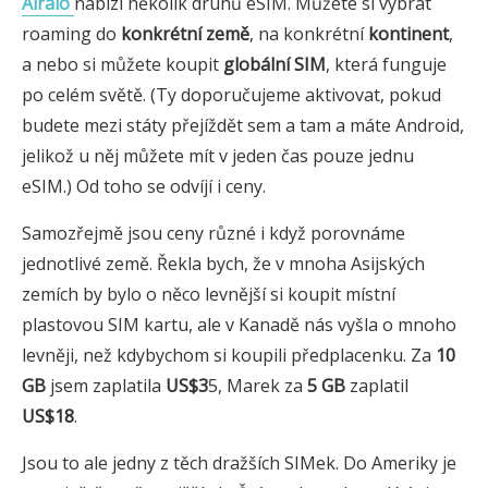
Airalo
nabízí několik druhů eSIM. Můžete si vybrat
roaming do
konkrétní země
, na konkrétní
kontinent
,
a nebo si můžete koupit
globální SIM
, která funguje
po celém světě. (Ty doporučujeme aktivovat, pokud
budete mezi státy přejíždět sem a tam a máte Android,
jelikož u něj můžete mít v jeden čas pouze jednu
eSIM.) Od toho se odvíjí i ceny.
Samozřejmě jsou ceny různé i když porovnáme
jednotlivé země. Řekla bych, že v mnoha Asijských
zemích by bylo o něco levnější si koupit místní
plastovou SIM kartu, ale v Kanadě nás vyšla o mnoho
levněji, než kdybychom si koupili předplacenku. Za
10
GB
jsem zaplatila
US$3
5, Marek za
5 GB
zaplatil
US$18
.
Jsou to ale jedny z těch dražších SIMek. Do Ameriky je