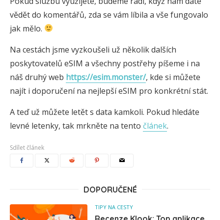
Pokud službu využijete, budeme rádi, když nám dáte
vědět do komentářů, zda se vám líbila a vše fungovalo
jak mělo.
Na cestách jsme vyzkoušeli už několik dalších
poskytovatelů eSIM a všechny postřehy píšeme i na
náš druhý web
https://esim.monster/
, kde si můžete
najít i doporučení na nejlepší eSIM pro konkrétní stát.
A teď už můžete letět s data kamkoli. Pokud hledáte
levné letenky, tak mrkněte na tento
článek
.
Sdílet článek
DOPORUČENÉ
TIPY NA CESTY
Recenze Klook: Top aplikace