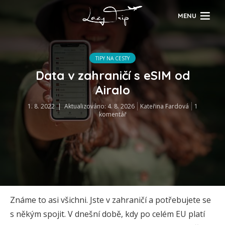
MENU
TIPY NA CESTY
Data v zahraničí s eSIM od
Airalo
1. 8. 2022 | Aktualizováno: 4. 8. 2026
Kateřina Fardová
1
komentář
Známe to asi všichni. Jste v zahraničí a potřebujete se
s někým spojit. V dnešní době, kdy po celém EU platí