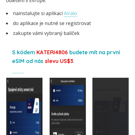
odletem v Evropě.
nainstalujte si aplikaci
Airalo
do aplikace je nutné se registrovat
zakupte vámi vybraný balíček
S kódem
KATERI4806
budete mít na první
eSIM od nás
slevu US$3
.